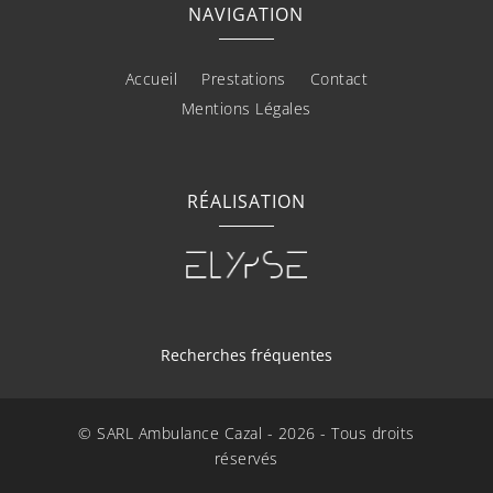
NAVIGATION
Accueil
Prestations
Contact
Mentions Légales
RÉALISATION
Recherches fréquentes
Taxi à Mirepoix
-
Ambulance à Mirepoix
-
Transport VSL à Mirepoix
© SARL Ambulance Cazal - 2026 - Tous droits
réservés