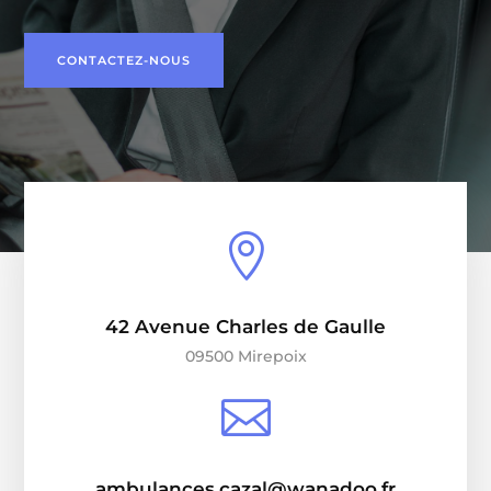
CONTACTEZ-NOUS

42 Avenue Charles de Gaulle
09500 Mirepoix

ambulances.cazal@wanadoo.fr