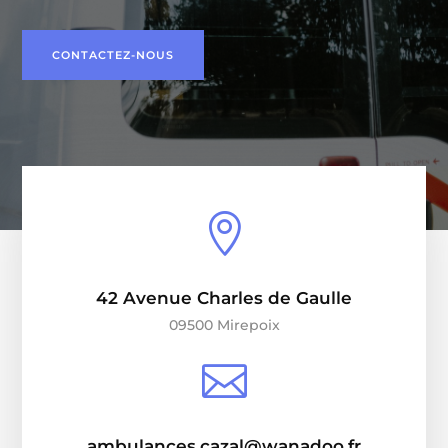
CONTACTEZ-NOUS

42 Avenue Charles de Gaulle
09500 Mirepoix

ambulances.cazal@wanadoo.fr